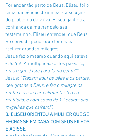
Por andar tão perto de Deus, Eliseu foi o 
canal da bênção divina para a solução 
do problema da viúva. Eliseu ganhou a 
confiança da mulher pelo seu 
testemunho. Eliseu entendeu que Deus 
Se serve do pouco que temos para 
realizar grandes milagres. 
Jesus fez o mesmo quando aqui esteve 
- Jo 6.9: A multiplicação dos pães: 
"...
, 
mas o que é isto para tanta gente?".
Jesus: “
Tragam aqui os pães e os peixes, 
deu graças a Deus, e fez o milagre da 
multiplicação para alimentar toda a 
multidão; e com sobra de 12 cestos das 
migalhas que caíram!”.
3. ELISEU ORIENTOU A MULHER QUE SE 
FECHASSE EM CASA COM SEUS FILHOS 
E AGISSE. 