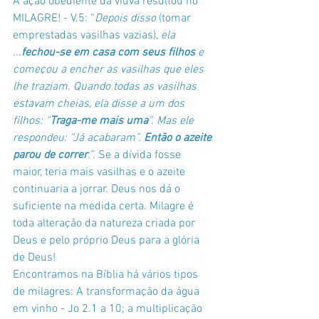
A ação obediente da viúva resultou no 
MILAGRE! - V.5: “
Depois disso 
(tomar 
emprestadas vasilhas vazias)
, ela 
...
fechou-se em casa com seus filhos
 e 
começou a encher as vasilhas que eles 
lhe traziam. Quando todas as vasilhas 
estavam cheias, ela disse a um dos 
filhos: “
Traga-me mais uma
”. Mas ele 
respondeu: “Já acabaram”. 
Então o azeite 
parou de correr
.”.
 Se a dívida fosse 
maior, teria mais vasilhas e o azeite 
continuaria a jorrar. Deus nos dá o 
suficiente na medida certa. Milagre é 
toda alteração da natureza criada por 
Deus e pelo próprio Deus para a glória 
de Deus! 
Encontramos na Bíblia há vários tipos 
de milagres: A transformação da água 
em vinho - Jo 2.1 a 10; a multiplicação 