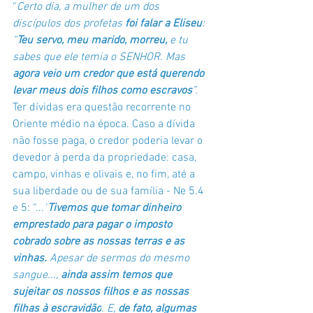
“
Certo dia, a mulher de um dos 
discípulos dos profetas 
foi falar a Eliseu
: 
“
Teu servo, meu marido, morreu,
 e tu 
sabes que ele temia o SENHOR. Mas 
agora veio um credor que está querendo 
levar meus dois filhos como escravos
”. 
Ter dívidas era questão recorrente no 
Oriente médio na época. Caso a dívida 
não fosse paga, o credor poderia levar o 
devedor à perda da propriedade: casa, 
campo, vinhas e olivais e, no fim, até a 
sua liberdade ou de sua família - Ne 5.4 
e 5: “...
"
Tivemos que tomar dinheiro 
emprestado para pagar o imposto 
cobrado sobre as nossas terras e as 
vinhas. 
Apesar de sermos do mesmo 
sangue..., 
ainda assim temos que 
sujeitar os nossos filhos e as nossas 
filhas à escravidão
. E, 
de fato, algumas 