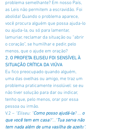
problema semelhante? Em nosso País, 
as Leis não permitem a escravidão. Foi 
abolida! Quando o problema aparece, 
você procura alguém que possa ajuda-lo 
ou ajuda-la, ou só para lamentar, 
lamuriar, reclamar da situação ou “abrir 
o coração”, se humilhar e pedir, pelo 
menos, que o ajude em oração?
2. O PROFETA ELISEU FOI SENSÍVEL À 
SITUAÇÃO CRÍTICA DA VIÚVA 
Eu fico preocupado quando alguém, 
uma das ovelhas ou amigo, me traz um 
problema praticamente insolúvel: se eu 
não tiver solução para dar ou indicar, 
tenho que, pelo menos, orar por essa 
pessoa ou irmão. 
V.2 – 
“Eliseu: “
Como posso ajudá-la
? ... 
o 
que você tem em casa
?”...“
Tua serva não 
tem nada além de uma vasilha de azeit
e”.