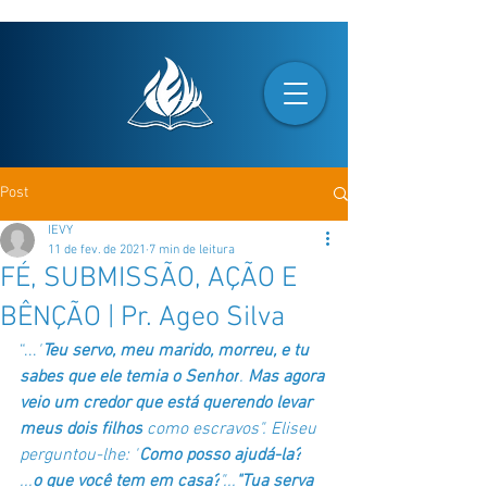
Post
IEVY
11 de fev. de 2021
7 min de leitura
FÉ, SUBMISSÃO, AÇÃO E
BÊNÇÃO | Pr. Ageo Silva
“...
"
Teu servo, meu marido, morreu, e tu 
sabes que ele temia o Senhor
. 
Mas agora 
veio um credor que está querendo levar 
meus dois filhos
 como escravos". Eliseu 
perguntou-lhe: "
Como posso ajudá-la?
...
o que você tem em casa?
"...
"Tua serva 