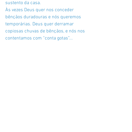
sustento da casa. 
Às vezes Deus quer nos conceder 
bênçãos duradouras e nós queremos 
temporárias. Deus quer derramar 
copiosas chuvas de bênçãos, e nós nos 
contentamos com “conta gotas”...
 Concluindo
: 
Você tem passado por 
provações na vida como essa mulher? 
Você tem sido temente a Deus como 
essa mulher? Você tem buscado a 
solução de seus problemas em Deus? 
Você crê que Deus faz milagres? Você 
crê que Deus pode fazer um milagre na 
sua vida ou de alguém de sua família ou 
de seu relacionamento? Você está 
aguardando no Senhor algum milagre 
na sua vida? 
Por que não assumimos o DESAFIO de 