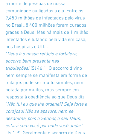
a morte de pessoas de nossa 
comunidade ou ligados a ela. Entre os 
9,450 milhões de infectados pelo vírus 
no Brasil, 8,400 milhões foram curados, 
graças a Deus. Mas há mais de 1 milhão 
infectados e lutando pela vida em casa, 
nos hospitais e UTI...
“
Deus é o nosso refúgio e fortaleza, 
socorro bem presente nas 
tribulações
.”(
Sl 46.1. O socorro divino 
nem sempre se manifesta em forma de 
milagre: pode ser muito simples, nem 
notada por muitos, mas sempre em 
resposta à obediência ao que Deus diz: 
“
Não fui eu que lhe ordenei? Seja forte e 
corajoso! Não se apavore, nem se 
desanime, pois o Senhor, o seu Deus, 
estará com você por onde você andar" 
(Js 1.9)
.
 Geralmente o socorro de Deus 