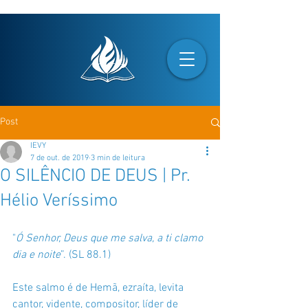
Post
IEVY
7 de out. de 2019
3 min de leitura
O SILÊNCIO DE DEUS | Pr.
Hélio Veríssimo
"
Ó Senhor, Deus que me salva, a ti clamo 
dia e noite
”. (SL 88.1)
Este salmo é de Hemã, ezraíta, levita 
cantor, vidente, compositor, líder de 