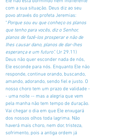
Ele não está dormindo nem indiferente 
com a sua situação. Deus diz ao seu 
povo através do profeta Jeremias: 
“
Porque sou eu que conheço os planos 
que tenho para vocês, diz o Senhor, 
planos de fazê-los prosperar e não de 
lhes causar dano, planos de dar-lhes 
esperança e um futuro". 
(Jr 29.11)
Deus não quer esconder nada de nós, 
Ele esconde para nós. Enquanto Ele não 
responde, continue orando, buscando, 
amando, adorando, sendo fiel e justo. O 
nosso choro tem um prazo de validade -
- uma noite -- mas a alegria que vem 
pela manha não tem tempo de duração.
Vai chegar o dia em que Ele enxugará 
dos nossos olhos toda lagrima. Não 
haverá mais choro, nem dor, tristeza, 
sofrimento, pois a antiga ordem já 