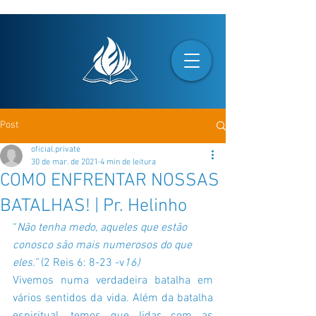
Post
oficial.private
30 de mar. de 2021
4 min de leitura
COMO ENFRENTAR NOSSAS
BATALHAS! | Pr. Helinho
“
Não tenha medo, aqueles que estão 
conosco são mais numerosos do que 
eles.” 
(2 Reis 6: 8-23 -v
16)
Vivemos numa verdadeira batalha em 
vários sentidos da vida. Além da batalha 