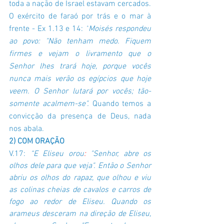
toda a nação de Israel estavam cercados.  
O exército de faraó por trás e o mar à 
frente - Ex 1.13 e 14:
 “
Moisés respondeu 
ao povo: "Não tenham medo. Fiquem 
firmes e vejam o livramento que o 
Senhor lhes trará hoje, porque vocês 
nunca mais verão os egípcios que hoje 
veem. O Senhor lutará por vocês; tão-
somente acalmem-se". 
Quando temos a 
convicção da presença de Deus, nada 
nos abala.
2) COM ORAÇÃO
V.17:
 “E Eliseu orou
:
 "Senhor, abre os 
olhos dele para que veja". Então o Senhor 
abriu os olhos do rapaz, que olhou e viu 
as colinas cheias de cavalos e carros de 
fogo ao redor de Eliseu. Quando os 
arameus desceram na direção de Eliseu, 