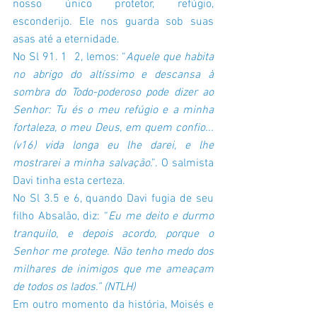
nosso único protetor, refúgio, 
esconderijo. Ele nos guarda sob suas 
asas até a eternidade. 
No Sl 91. 1  2, lemos: “
Aquele que habita 
no abrigo do altíssimo e descansa à 
sombra do Todo-poderoso pode dizer ao 
Senhor: Tu és o meu refúgio e a minha 
fortaleza, o meu Deus, em quem confio... 
(v16) vida longa eu lhe darei, e lhe 
mostrarei a minha salvação
.”. O salmista 
Davi tinha esta certeza. 
No Sl 3.5 e 6, quando Davi fugia de seu 
filho Absalão, diz: “
Eu me deito e durmo 
tranquilo, e depois acordo, porque o 
Senhor me protege. Não tenho medo dos 
milhares de inimigos que me ameaçam 
de todos os lados.” (NTLH)
Em outro momento da história, Moisés e 