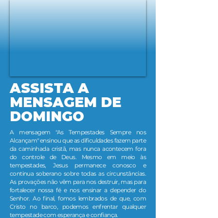
ASSISTA A
MENSAGEM DE
DOMINGO
A mensagem "As Tempestades Sempre nos
Alcançam" ensinou que as dificuldades fazem parte
da caminhada cristã, mas nunca acontecem fora
do controle de Deus. Mesmo em meio às
tempestades, Jesus permanece conosco e
continua soberano sobre todas as circunstâncias.
As provações não vêm para nos destruir, mas para
fortalecer nossa fé e nos ensinar a depender do
Senhor. Ao final, fomos lembrados de que, com
Cristo no barco, podemos enfrentar qualquer
tempestade com esperança e confiança.